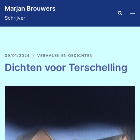
Ga
Marjan Brouwers
naar
Zoeken
Tog
Schrijver
de
men
inhoud
09/01/2024
VERHALEN EN GEDICHTEN
Dichten voor Terschelling