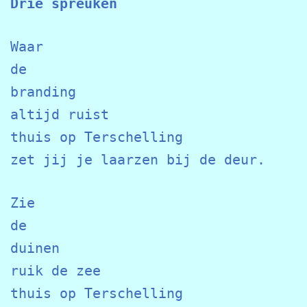
Drie spreuken
Waar

de

branding

altijd ruist

thuis op Terschelling

Zie

de 

duinen

ruik de zee

thuis op Terschelling
