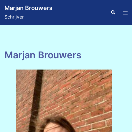
Ga
Marjan Brouwers
naar
Zoeken
Tog
Schrijver
de
men
inhoud
Marjan Brouwers