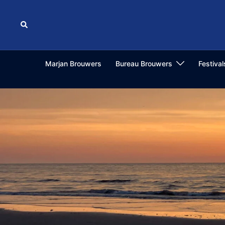
Ga
naar
Zoeken
de
inhoud
Marjan Brouwers
Bureau Brouwers
Festiva