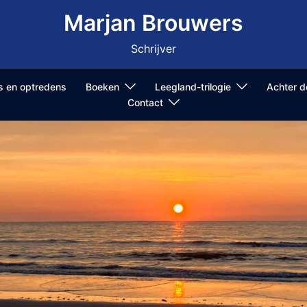
Marjan Brouwers
Schrijver
ls en optredens
Boeken
Leegland-trilogie
Achter 
Contact