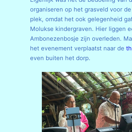
organiseren op het grasveld voor de
plek, omdat het ook gelegenheid g
Molukse kindergraven. Hier liggen ee
Ambonezenbosje zijn overleden. Maa
het evenement verplaatst naar de
t
even buiten het dorp.