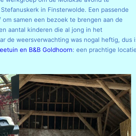
 Stefanuskerk in Finsterwolde. Een passende
af om samen een bezoek te brengen aan de
n aantal kinderen die al jong in het
r de weersverwachting was nogal heftig, dus i
heetuin en B&B Goldhoorn
: een prachtige locati