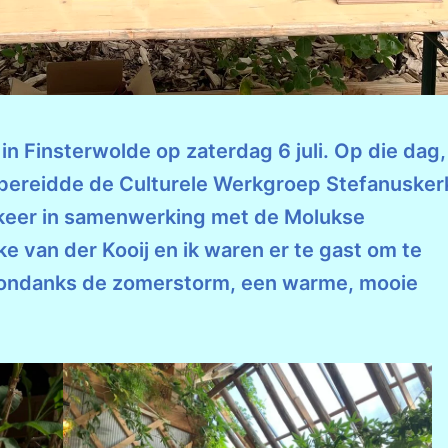
n Finsterwolde op zaterdag 6 juli. Op die dag,
 bereidde de Culturele Werkgroep Stefanusker
t keer in samenwerking met de Molukse
van der Kooij en ik waren er te gast om te
, ondanks de zomerstorm, een warme, mooie