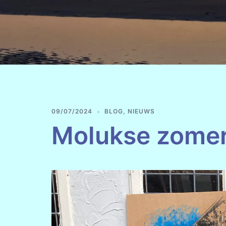
09/07/2024
BLOG
,
NIEUWS
Molukse zome