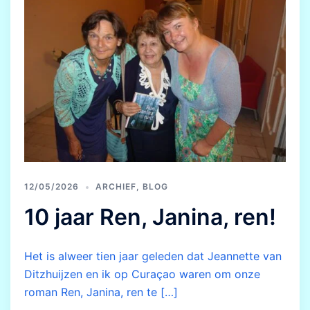
12/05/2026
ARCHIEF
,
BLOG
10 jaar Ren, Janina, ren!
Het is alweer tien jaar geleden dat Jeannette van
Ditzhuijzen en ik op Curaçao waren om onze
roman Ren, Janina, ren te […]