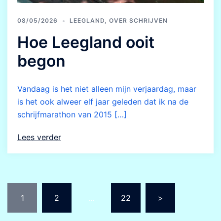
08/05/2026
LEEGLAND
,
OVER SCHRIJVEN
Hoe Leegland ooit
begon
Vandaag is het niet alleen mijn verjaardag, maar
is het ook alweer elf jaar geleden dat ik na de
schrijfmarathon van 2015 […]
Lees verder
Berichten
1
2
…
22
>
paginering