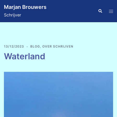
Ga
Marjan Brouwers
naar
Zoeken
Tog
Schrijver
de
men
inhoud
13/12/2023
BLOG
,
OVER SCHRIJVEN
Waterland