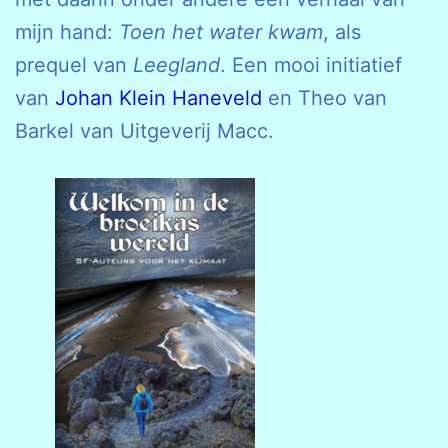
mijn hand:
Toen het water kwam
, als
prequel van
Leegland
. Een mooi initiatief
van
Johan Klein Haneveld
en Theo van
Barkel van Uitgeverij Macc.