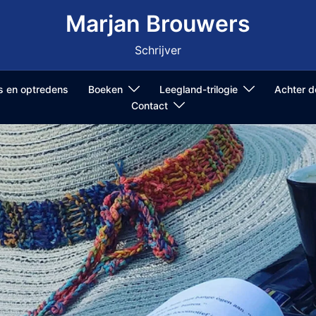
Marjan Brouwers
Schrijver
ls en optredens
Boeken
Leegland-trilogie
Achter 
Contact