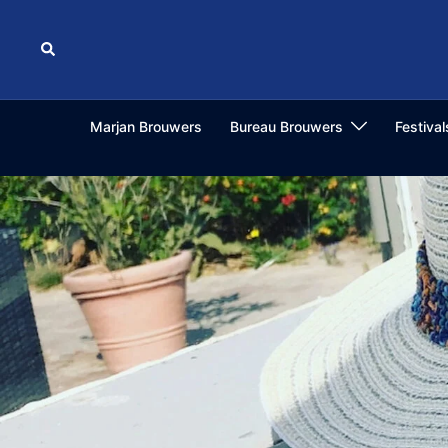
Ga
naar
Zoeken
de
inhoud
Marjan Brouwers
Bureau Brouwers
Festiva