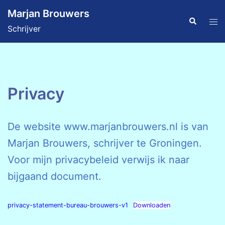
Ga
Marjan Brouwers
naar
Zoeken
Tog
Schrijver
de
men
inhoud
Privacy
De website www.marjanbrouwers.nl is van
Marjan Brouwers, schrijver te Groningen.
Voor mijn privacybeleid verwijs ik naar
bijgaand document.
privacy-statement-bureau-brouwers-v1
Downloaden