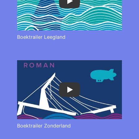
Play
Boektrailer Leegland
Play
Boektrailer Zonderland