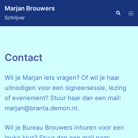
Ga
Marjan Brouwers
naar
Zoeken
Tog
Schrijver
de
men
inhoud
Contact
Wil je Marjan iets vragen? Of wil je haar
uitnodigen voor een signeersessie, lezing
of evenement? Stuur haar dan een mail:
marjan@branta.demon.nl.
Wil je Bureau Brouwers inhuren voor een
leuke klus? Stuur dan een mail naar: