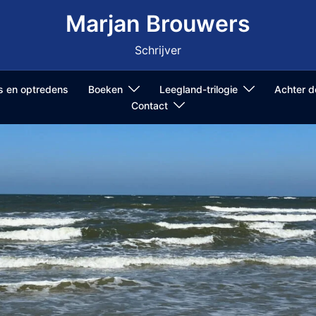
Marjan Brouwers
Schrijver
ls en optredens
Boeken
Leegland-trilogie
Achter 
Contact