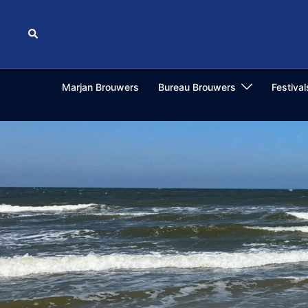
Ga
naar
Zoeken
de
inhoud
Marjan Brouwers
Bureau Brouwers
Festiva