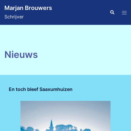
Ga
Marjan Brouwers
naar
Zoeken
Tog
Schrijver
de
men
inhoud
Nieuws
En toch bleef Saaxumhuizen