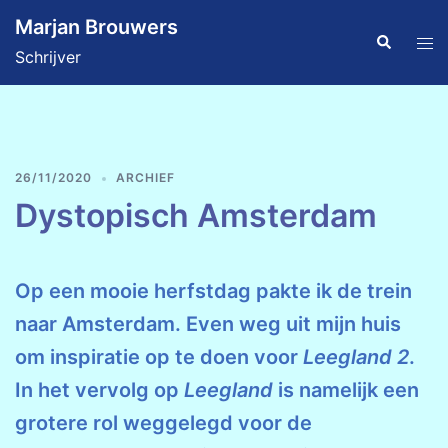
Ga
Marjan Brouwers
naar
Zoeken
Tog
Schrijver
de
men
inhoud
26/11/2020
ARCHIEF
Dystopisch Amsterdam
Op een mooie herfstdag pakte ik de trein
naar Amsterdam. Even weg uit mijn huis
om inspiratie op te doen voor
Leegland
2
.
In het vervolg op
Leegland
is namelijk een
grotere rol weggelegd voor de