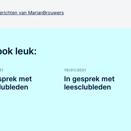
 berichten van MarjanBrouwers
ook leuk:
21
19/01/2021
sprek met
In gesprek met
lubleden
leesclubleden