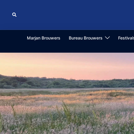
Ga
naar
Zoeken
de
inhoud
Marjan Brouwers
Bureau Brouwers
Festiva