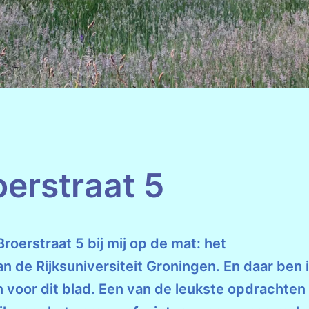
oerstraat 5
oerstraat 5 bij mij op de mat: het
 de Rijksuniversiteit Groningen. En daar ben 
en voor dit blad. Een van de leukste opdrachten