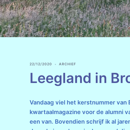
22/12/2020
ARCHIEF
Leegland in Br
Vandaag viel het kerstnummer van Br
kwartaalmagazine voor de alumni van
een van. Bovendien schrijf ik al jar