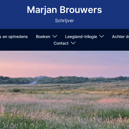
Marjan Brouwers
Schrijver
ls en optredens
Boeken
Leegland-trilogie
Achter 
Contact