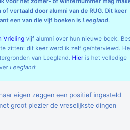
e ik voor het zomer- of winternummer mag mak
n of vertaald door alumni van de RUG. Dit keer
ant een van die vijf boeken is
Leegland
.
 Vrieling
vijf alumni over hun nieuwe boek. Be
 zitten: dit keer werd ik zelf geïnterviewd. He
chtergronden van Leegland.
Hier
is het volledige
over
Leegland
:
 naar eigen zeggen een positief ingesteld
et groot plezier de vreselijkste dingen