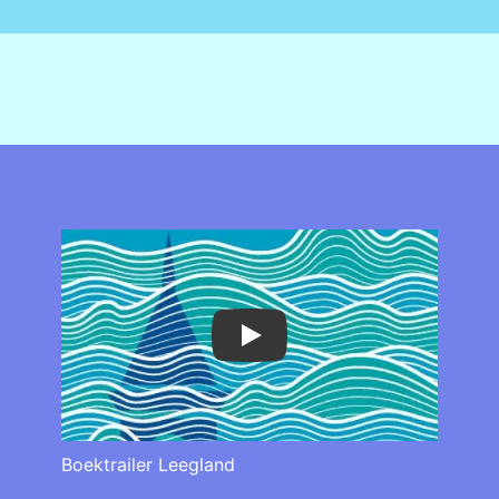
Play
Boektrailer Leegland