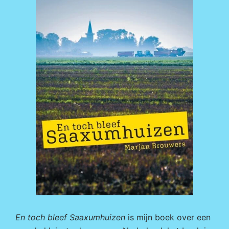
En toch bleef Saaxumhuizen
is mijn boek over een