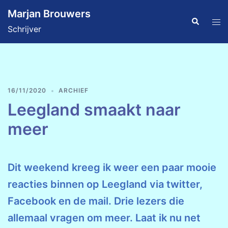
Ga
Marjan Brouwers
naar
Zoeken
Tog
Schrijver
de
men
inhoud
16/11/2020
ARCHIEF
Leegland smaakt naar
meer
Dit weekend kreeg ik weer een paar mooie
reacties binnen op Leegland via twitter,
Facebook en de mail. Drie lezers die
allemaal vragen om meer. Laat ik nu net