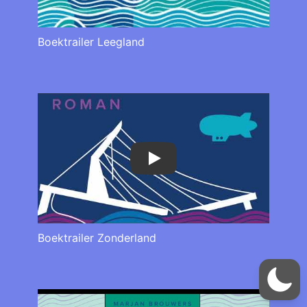
Boektrailer Leegland
Play
Boektrailer Zonderland