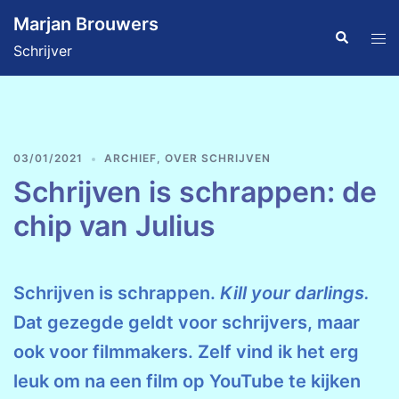
Ga
Marjan Brouwers
naar
Zoeken
Tog
Schrijver
de
men
inhoud
03/01/2021
ARCHIEF
,
OVER SCHRIJVEN
Schrijven is schrappen: de
chip van Julius
Schrijven is schrappen.
Kill your darlings.
Dat gezegde geldt voor schrijvers, maar
ook voor filmmakers. Zelf vind ik het erg
leuk om na een film op YouTube te kijken