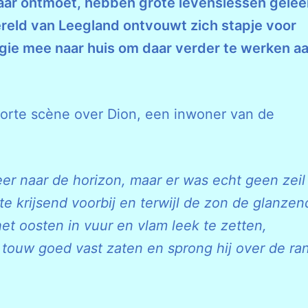
ar ontmoet, hebben grote levenslessen gelee
reld van Leegland ontvouwt zich stapje voor
rgie mee naar huis om daar verder te werken a
korte scène over Dion, een inwoner van de
eer naar de horizon, maar er was echt geen zeil
 krijsend voorbij en terwijl de zon de glanzen
et oosten in vuur en vlam leek te zetten,
n touw goed vast zaten en sprong hij over de ra