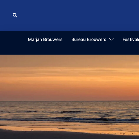
Ga
naar
Zoeken
de
inhoud
Marjan Brouwers
Bureau Brouwers
Festiva