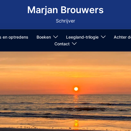
Marjan Brouwers
Schrijver
ls en optredens
Boeken
Leegland-trilogie
Achter 
Contact