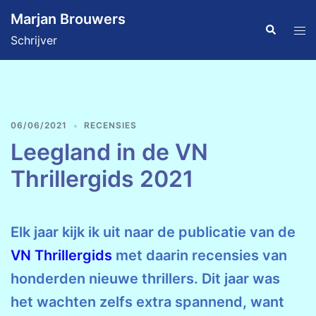
Ga
Marjan Brouwers
naar
Zoeken
Tog
Schrijver
de
men
inhoud
06/06/2021
RECENSIES
Leegland in de VN
Thrillergids 2021
Elk jaar kijk ik uit naar de publicatie van de
VN Thrillergids
met daarin recensies van
honderden nieuwe thrillers. Dit jaar was
het wachten zelfs extra spannend, want