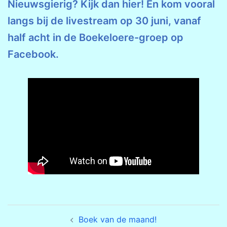
Nieuwsgierig? Kijk dan hier! En kom vooral
langs bij de livestream op 30 juni, vanaf
half acht in de Boekeloere-groep op
Facebook.
Bericht
Boek van de maand!
navigatie