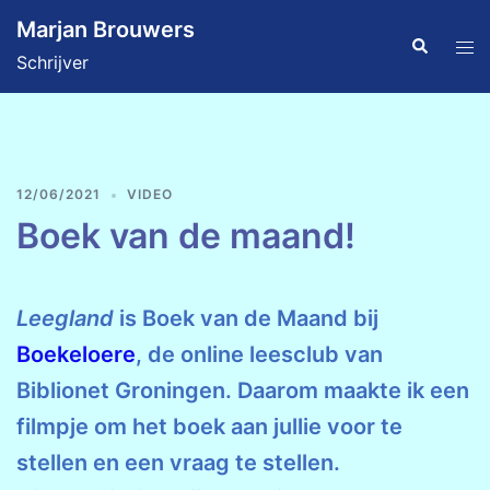
Ga
Marjan Brouwers
naar
Zoeken
Tog
Schrijver
de
men
inhoud
12/06/2021
VIDEO
Boek van de maand!
Leegland
is Boek van de Maand bij
Boekeloere
, de online leesclub van
Biblionet Groningen. Daarom maakte ik een
filmpje om het boek aan jullie voor te
stellen en een vraag te stellen.