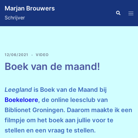
Ga
Marjan Brouwers
naar
Zoeken
Tog
Schrijver
de
men
inhoud
12/06/2021
VIDEO
Boek van de maand!
Leegland
is Boek van de Maand bij
Boekeloere
, de online leesclub van
Biblionet Groningen. Daarom maakte ik een
filmpje om het boek aan jullie voor te
stellen en een vraag te stellen.