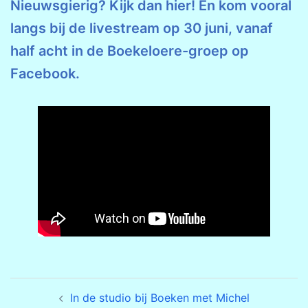
Nieuwsgierig? Kijk dan hier! En kom vooral
langs bij de livestream op 30 juni, vanaf
half acht in de Boekeloere-groep op
Facebook.
Bericht
In de studio bij Boeken met Michel
navigatie