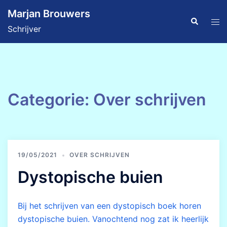
Ga
Marjan Brouwers
naar
Zoeken
Tog
Schrijver
de
men
inhoud
Categorie:
Over schrijven
19/05/2021
OVER SCHRIJVEN
Dystopische buien
Bij het schrijven van een dystopisch boek horen
dystopische buien. Vanochtend nog zat ik heerlijk