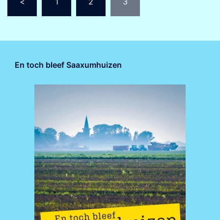
<
1
2
3
paginering
En toch bleef Saaxumhuizen