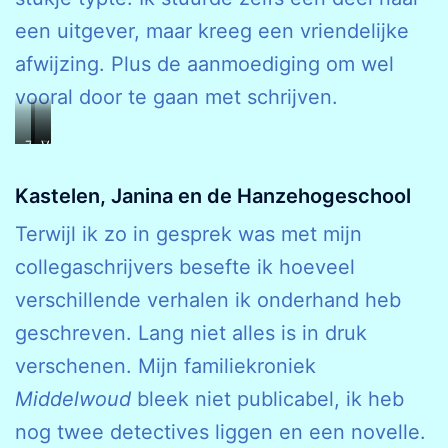
een uitgever, maar kreeg een vriendelijke
afwijzing. Plus de aanmoediging om wel
vooral door te gaan met schrijven.
Zicht
Ren,
Van
op
Janina,
Meester
Kastelen
ren!
tot
Kastelen, Janina en de Hanzehogeschool
Master
Terwijl ik zo in gesprek was met mijn
collegaschrijvers besefte ik hoeveel
verschillende verhalen ik onderhand heb
geschreven. Lang niet alles is in druk
verschenen. Mijn familiekroniek
Middelwoud
bleek niet publicabel, ik heb
nog twee detectives liggen en een novelle.