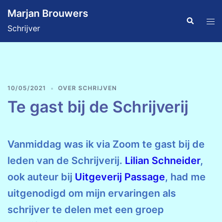
Ga
Marjan Brouwers
naar
Zoeken
Tog
Schrijver
de
men
inhoud
10/05/2021
OVER SCHRIJVEN
Te gast bij de Schrijverij
Vanmiddag was ik via Zoom te gast bij de
leden van de Schrijverij.
Lilian Schneider
,
ook auteur bij
Uitgeverij Passage
, had me
uitgenodigd om mijn ervaringen als
schrijver te delen met een groep