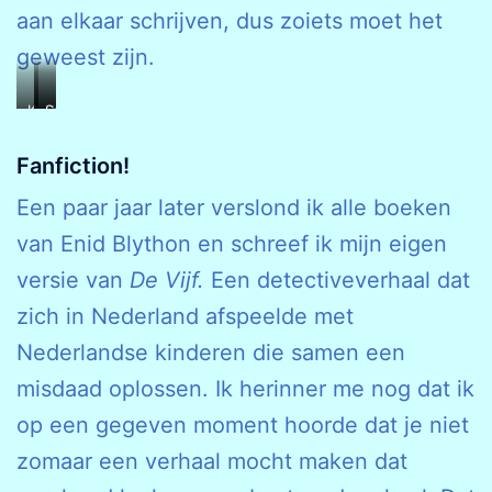
aan elkaar schrijven, dus zoiets moet het
geweest zijn.
Kees
Het
Sandria
heeft
Raadsel
het
Kans!
van
Tovermeisje
Fanfiction
!
de
Een paar jaar later verslond ik alle boeken
Verdwenen
Mappen
van Enid Blython en schreef ik mijn eigen
versie van
De Vijf.
Een detectiveverhaal dat
zich in Nederland afspeelde met
Nederlandse kinderen die samen een
misdaad oplossen. Ik herinner me nog dat ik
op een gegeven moment hoorde dat je niet
zomaar een verhaal mocht maken dat