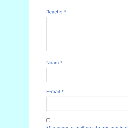
Reactie
*
Naam
*
E-mail
*
Mijn naam, e-mail en site opslaan in