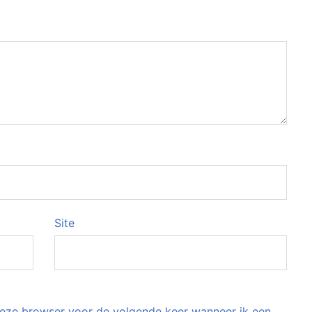
Site
 deze browser voor de volgende keer wanneer ik een