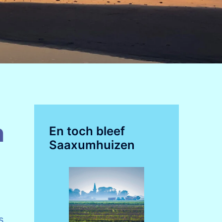
n
En toch bleef
Saaxumhuizen
s