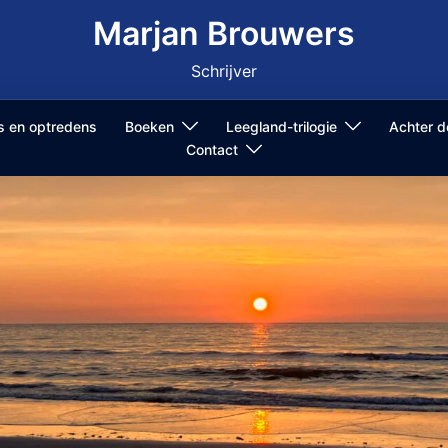
Marjan Brouwers
Schrijver
ls en optredens
Boeken
Leegland-trilogie
Achter 
Contact