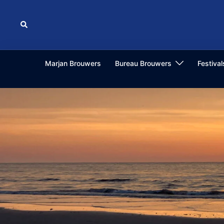
Ga
naar
Zoeken
de
inhoud
Marjan Brouwers
Bureau Brouwers
Festiva