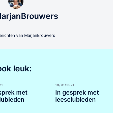
MarjanBrouwers
 berichten van MarjanBrouwers
ook leuk:
21
19/01/2021
sprek met
In gesprek met
lubleden
leesclubleden