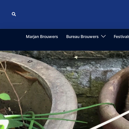
Ga
naar
Zoeken
de
inhoud
Marjan Brouwers
Bureau Brouwers
Festiva