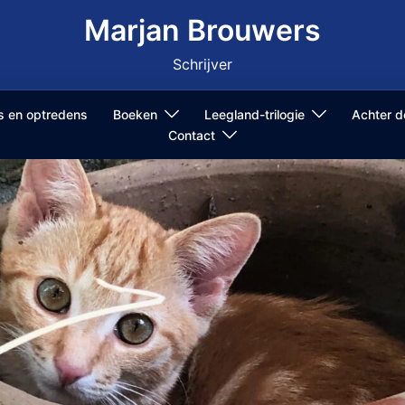
Marjan Brouwers
Schrijver
ls en optredens
Boeken
Leegland-trilogie
Achter 
Contact