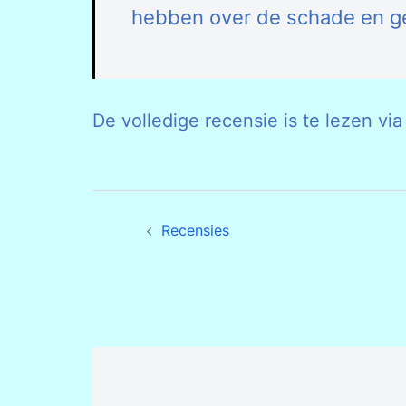
hebben over de schade en g
De volledige recensie is te lezen vi
Bericht
Recensies
navigatie