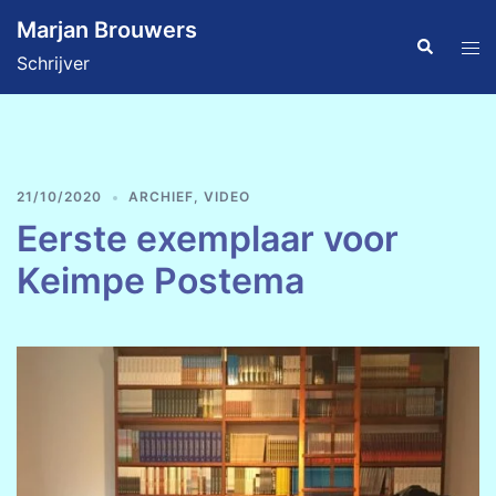
Ga
Marjan Brouwers
naar
Zoeken
Tog
Schrijver
de
men
inhoud
21/10/2020
ARCHIEF
,
VIDEO
Eerste exemplaar voor
Keimpe Postema