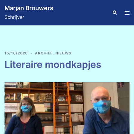
Ga
Marjan Brouwers
naar
Zoeken
Tog
Schrijver
de
men
inhoud
15/10/2020
ARCHIEF
,
NIEUWS
Literaire mondkapjes