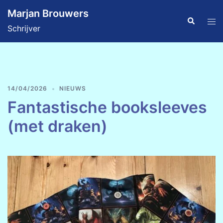
Ga
Marjan Brouwers
naar
Zoeken
Tog
Schrijver
de
men
inhoud
14/04/2026
NIEUWS
Fantastische booksleeves
(met draken)