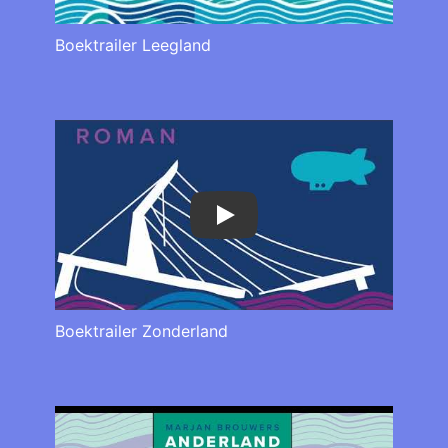
Boektrailer Leegland
Play
Boektrailer Zonderland