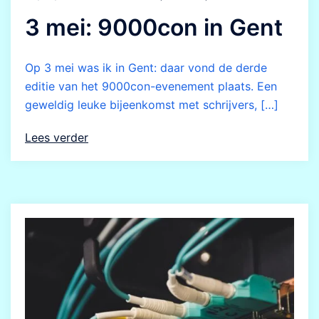
3 mei: 9000con in Gent
Op 3 mei was ik in Gent: daar vond de derde
editie van het 9000con-evenement plaats. Een
geweldig leuke bijeenkomst met schrijvers, […]
Lees verder