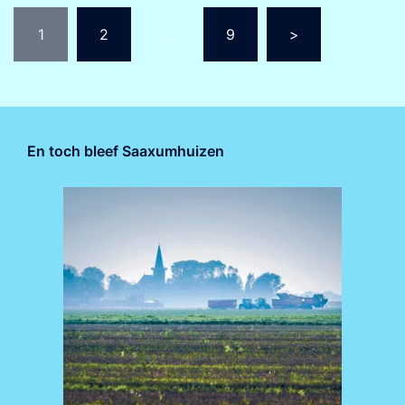
Berichten
1
2
…
9
>
paginering
En toch bleef Saaxumhuizen