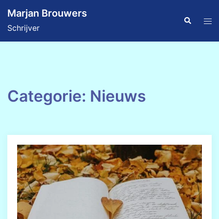
Ga
Marjan Brouwers
naar
Zoeken
Tog
Schrijver
de
men
inhoud
Categorie:
Nieuws