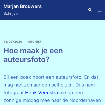
Ga
Marjan Brouwers
naar
Zoeken
Tog
Schrijver
de
men
inhoud
14/09/2020
ARCHIEF
Hoe maak je een
auteursfoto?
Bij een boek hoort een auteursfoto. En dat
mag niet zomaar een selfie zijn. Dus nam
fotograaf
Henk Veenstra
me op een
zonnige middag mee naar de Noorderhaven