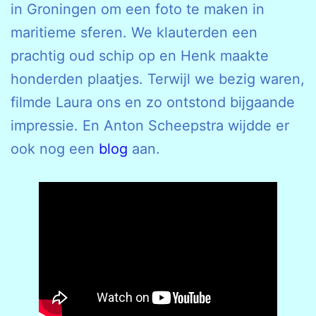
in Groningen om een foto te maken in
maritieme sferen. We klauterden een
prachtig oud schip op en Henk maakte
honderden plaatjes. Terwijl we bezig waren,
filmde Laura ons en zo ontstond bijgaande
impressie. En Anton Scheepstra wijdde er
ook nog een
blog
aan.