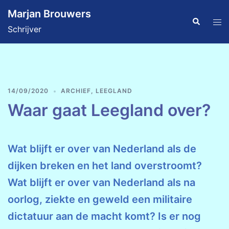
Ga
Marjan Brouwers
naar
Zoeken
Tog
Schrijver
de
men
inhoud
14/09/2020
ARCHIEF
,
LEEGLAND
Waar gaat Leegland over?
Wat blijft er over van Nederland als de
dijken breken en het land overstroomt?
Wat blijft er over van Nederland als na
oorlog, ziekte en geweld een militaire
dictatuur aan de macht komt? Is er nog