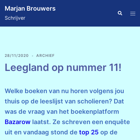
Ga
Marjan Brouwers
naar
Zoeken
Tog
Schrijver
de
men
inhoud
28/11/2020
ARCHIEF
Leegland op nummer 11!
Welke boeken van nu horen volgens jou
thuis op de leeslijst van scholieren? Dat
was de vraag van het boekenplatform
Bazarow
laatst. Ze schreven een enquête
uit en vandaag stond de
top 25
op de