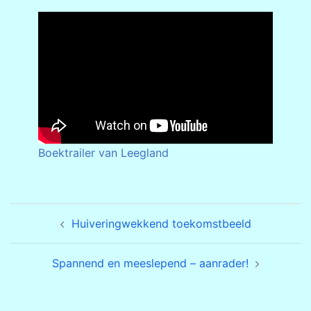
Boektrailer van Leegland
Bericht
Huiveringwekkend toekomstbeeld
navigatie
Spannend en meeslepend – aanrader!