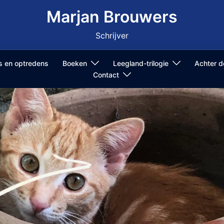
Marjan Brouwers
Schrijver
ls en optredens
Boeken
Leegland-trilogie
Achter 
Contact