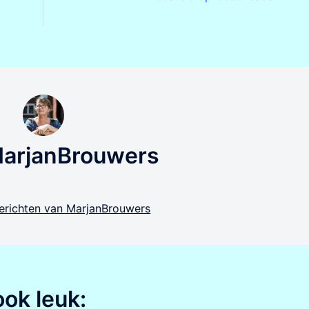
MarjanBrouwers
 berichten van MarjanBrouwers
ook leuk: