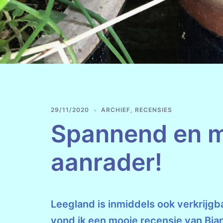
29/11/2020
ARCHIEF
,
RECENSIES
Spannend en m
aanrader!
Leegland is inmiddels ook verkrijgb
vond ik een mooie recensie van Bia