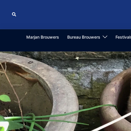
Ga
naar
Zoeken
de
inhoud
Marjan Brouwers
Bureau Brouwers
Festiva