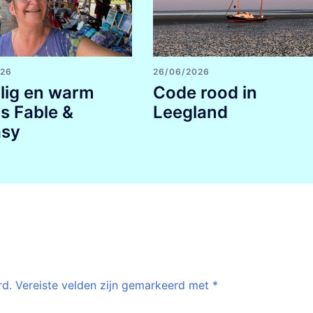
026
26/06/2026
lig en warm
Code rood in
ns Fable &
Leegland
asy
rd.
Vereiste velden zijn gemarkeerd met
*