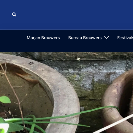
Ga
naar
Zoeken
de
inhoud
Marjan Brouwers
Bureau Brouwers
Festiva