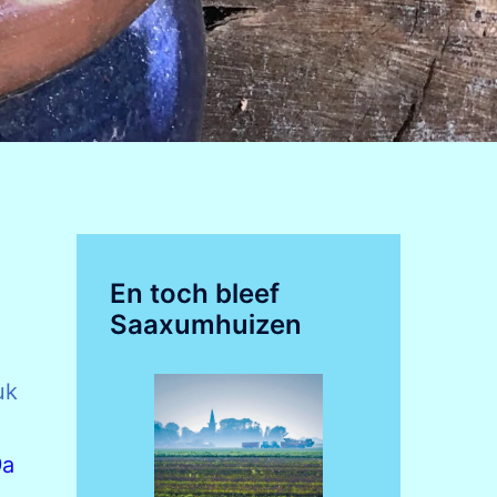
En toch bleef
Saaxumhuizen
uk
9a