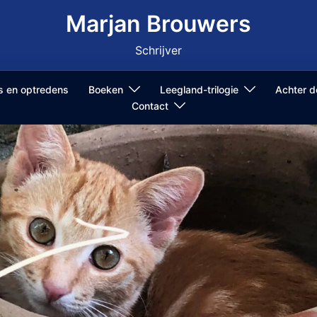
Marjan Brouwers
Schrijver
ls en optredens
Boeken
Leegland-trilogie
Achter 
Contact