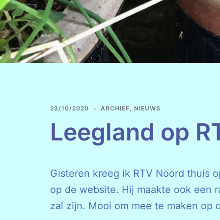
23/10/2020
ARCHIEF
,
NIEUWS
Leegland op R
Gisteren kreeg ik RTV Noord thuis o
op de website. Hij maakte ook een r
zal zijn. Mooi om mee te maken op 