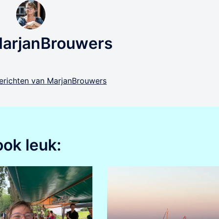
MarjanBrouwers
 berichten van MarjanBrouwers
ook leuk: