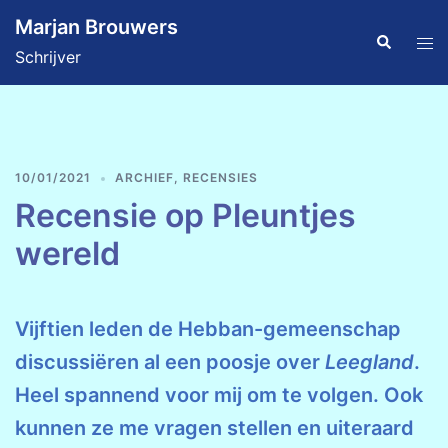
Ga
Marjan Brouwers
naar
Zoeken
Tog
Schrijver
de
men
inhoud
10/01/2021
ARCHIEF
,
RECENSIES
Recensie op Pleuntjes
wereld
Vijftien leden de Hebban-gemeenschap
discussiëren al een poosje over
Leegland
.
Heel spannend voor mij om te volgen. Ook
kunnen ze me vragen stellen en uiteraard