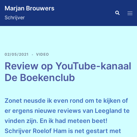
Ga
Marjan Brouwers
naar
Zoeken
Tog
Schrijver
de
men
inhoud
02/05/2021
VIDEO
Review op YouTube-kanaal
De Boekenclub
Zonet neusde ik even rond om te kijken of
er ergens nieuwe reviews van Leegland te
vinden zijn. En ik had meteen beet!
Schrijver Roelof Ham is net gestart met