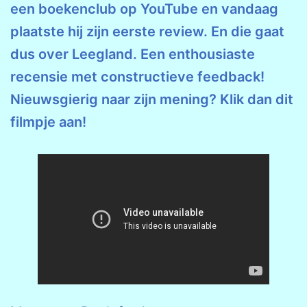
een boekenclub op YouTube en vandaag
plaatste hij zijn eerste review. En die gaat
dus over Leegland. Een enthousiaste
recensie met constructieve feedback!
Nieuwsgierig naar zijn mening? Klik dan dit
filmpje aan!