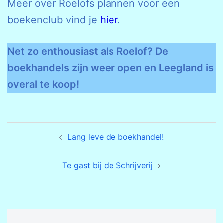
Meer over Roelofs plannen voor een
boekenclub vind je
hier
.
Net zo enthousiast als Roelof? De
boekhandels zijn weer open en Leegland is
overal te koop!
Bericht
Lang leve de boekhandel!
navigatie
Te gast bij de Schrijverij