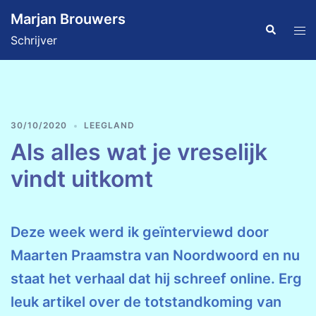
Ga
Marjan Brouwers
naar
Zoeken
Tog
Schrijver
de
men
inhoud
30/10/2020
LEEGLAND
Als alles wat je vreselijk
vindt uitkomt
Deze week werd ik geïnterviewd door
Maarten Praamstra van Noordwoord en nu
staat het verhaal dat hij schreef online. Erg
leuk artikel over de totstandkoming van