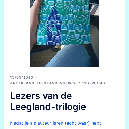
15/05/2026
ANDERLAND
,
LEEGLAND
,
NIEUWS
,
ZONDERLAND
Lezers van de
Leegland-trilogie
Nadat je als auteur jaren (echt waar) hebt