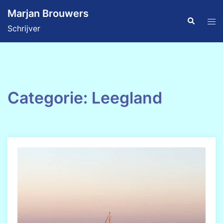
Ga
Marjan Brouwers
naar
Zoeken
Tog
Schrijver
de
men
inhoud
Categorie:
Leegland