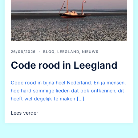
26/06/2026
BLOG
,
LEEGLAND
,
NIEUWS
Code rood in Leegland
Code rood in bijna heel Nederland. En ja mensen,
hoe hard sommige lieden dat ook ontkennen, dit
heeft wel degelijk te maken […]
Lees verder