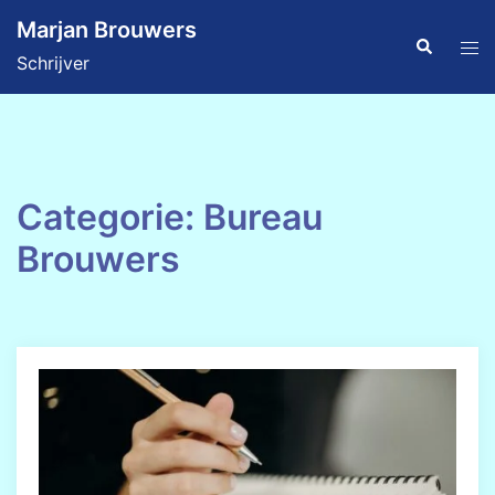
Ga
Marjan Brouwers
naar
Zoeken
Tog
Schrijver
de
men
inhoud
Categorie:
Bureau
Brouwers