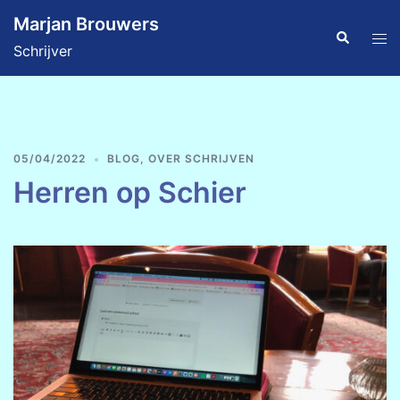
Ga
Marjan Brouwers
naar
Zoeken
Tog
Schrijver
de
men
inhoud
05/04/2022
BLOG
,
OVER SCHRIJVEN
Herren op Schier