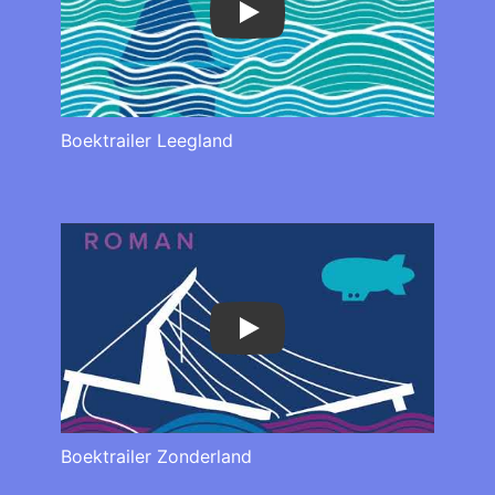
Play
Boektrailer Leegland
Play
Boektrailer Zonderland