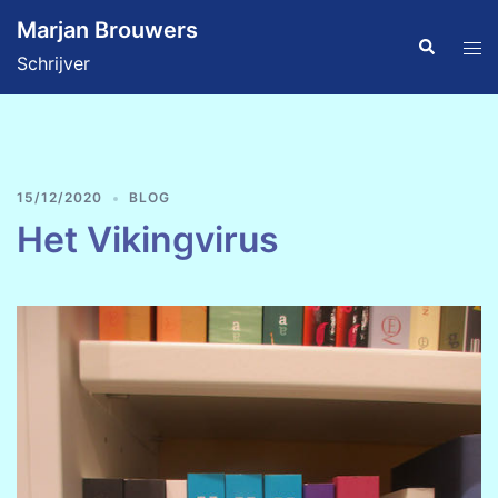
Ga
Marjan Brouwers
naar
Zoeken
Tog
Schrijver
de
men
inhoud
15/12/2020
BLOG
Het Vikingvirus