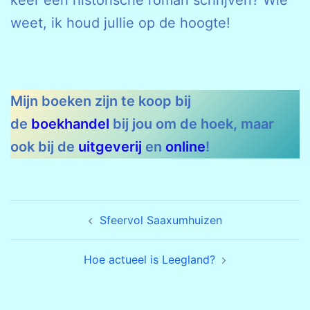
keer een historische roman schrijven? Wie
weet, ik houd jullie op de hoogte!
Mijn boeken zijn te koop bij
de
boekhandel
bij jou om de hoek, maar
ook bij de
uitgeverij
en
online
!
Bericht
Sfeervol Saaxumhuizen
navigatie
Hoe actueel is Leegland?