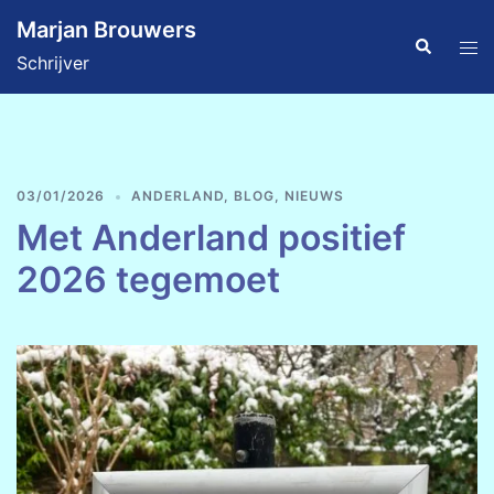
Ga
Marjan Brouwers
naar
Zoeken
Tog
Schrijver
de
men
inhoud
03/01/2026
ANDERLAND
,
BLOG
,
NIEUWS
Met Anderland positief
2026 tegemoet