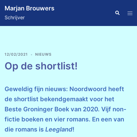
Ga
Marjan Brouwers
naar
Zoeken
Tog
Schrijver
de
men
inhoud
12/02/2021
NIEUWS
Op de shortlist!
Geweldig fijn nieuws: Noordwoord heeft
de shortlist bekendgemaakt voor het
Beste Groninger Boek van 2020. Vijf non-
fictie boeken en vier romans. En een van
die romans is
Leegland
!