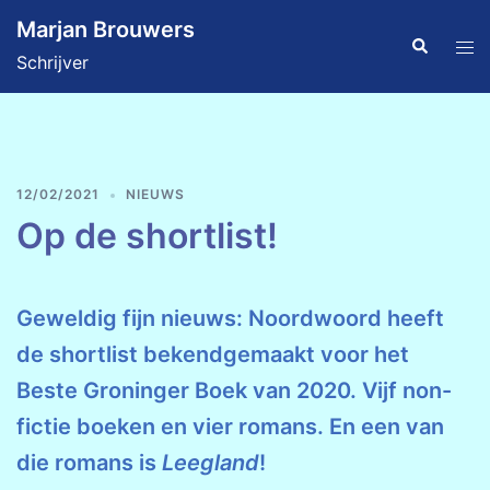
Ga
Marjan Brouwers
naar
Zoeken
Tog
Schrijver
de
men
inhoud
12/02/2021
NIEUWS
Op de shortlist!
Geweldig fijn nieuws: Noordwoord heeft
de shortlist bekendgemaakt voor het
Beste Groninger Boek van 2020. Vijf non-
fictie boeken en vier romans. En een van
die romans is
Leegland
!