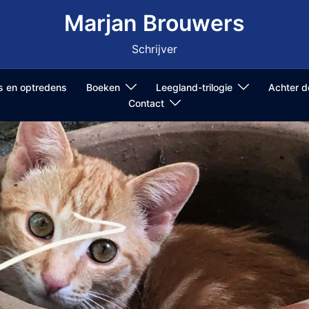
Marjan Brouwers
Schrijver
ls en optredens
Boeken
Leegland-trilogie
Achter 
Contact