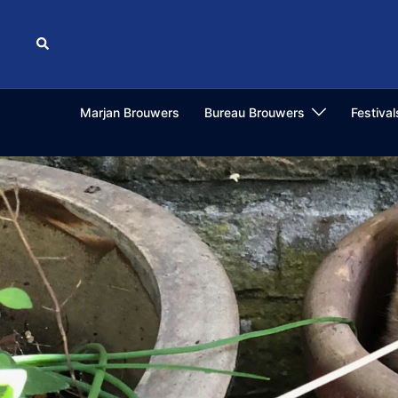
Ga
naar
Zoeken
de
inhoud
Marjan Brouwers
Bureau Brouwers
Festiva